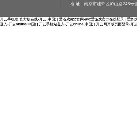
地 址：南京市建邺区庐山路246号金融
开云手机端·官方版在线-开云(中国)
|
爱游戏app官网-ayx爱游戏官方在线登录
|
爱游
登入-开云online(中国)
|
开云手机站登入-开云online(中国)
|
开云网页版页面登录-开云