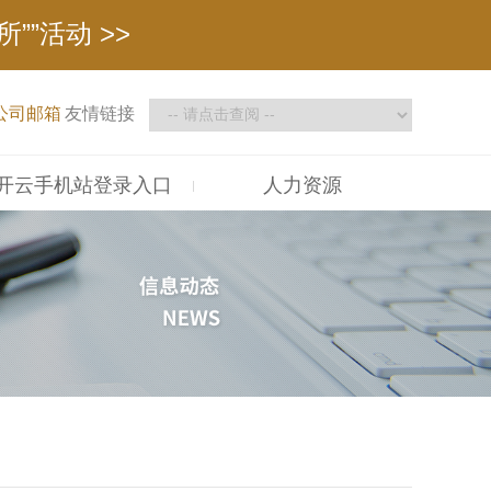
增资扩股等事宜 >>
””活动 >>
>>
>>
体高质量发展推进会圆满召开 >>
公司邮箱
友情链接
增资扩股等事宜 >>
开云手机站登录入口
人力资源