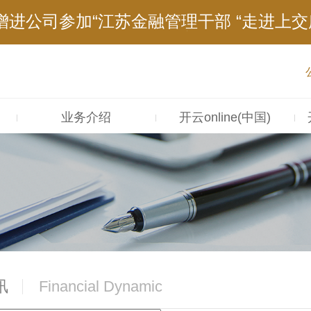
集团周小成总经理一行到访省信用增进公司商议
增进公司参加“江苏金融管理干部 “走进上交所
< 省信用增进公司喜获AAA主体长期信用评级 
< 江苏省信用增进公司成立持续获得媒体关注 
成立 | 江苏省级信用增进机构支持科技实
集团周小成总经理一行到访省信用增进公司商议
业务介绍
开云online(中国)
讯
Financial Dynamic