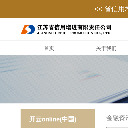
<< 江苏国经控股
<< 省信用
<
<
<< 江苏省级信用增进机构正式
<< 江苏国经控股
首页
关于我们
金融资
开云online(中国)